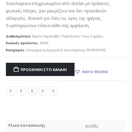
was:
τιμή
Σκουλαρίκια επιχρυσωμένα από ατσάλι με πράσινες
8.00€.
είναι:
φυσικές πέτρες. Δεν μαυρίζουν και δεν προκαλούν
4.00€.
αλλεργίες. Ιδανικά για όλες τις ώρες της ημέρας.
Συμπληρώνουν τέλεια κάθε σας εμφάνιση.
Διαθεσιμότητα:
Άμεση παραλαβή / Παράδoση 1 έως 3 ημέρες
Κωδικός προϊόντος:
30296
Κατηγορίες:
Κοσμήματα
,
Κρεμαστά σκουλαρίκια
,
ΠΡΟΣΦΟΡΕΣ
ΠΡΟΣΘΉΚΗ ΣΤΟ ΚΑΛΆΘΙ
Add to Wishlist
Υλικό κατασκευής
ατσάλι