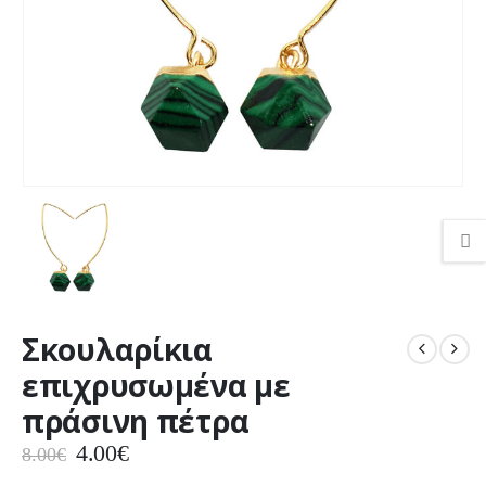
Σκουλαρίκια
επιχρυσωμένα με
πράσινη πέτρα
Original
Η
4.00
€
8.00
€
price
τρέχουσα