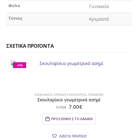
Φύλο
Γυναικεία
Τύπος
Κρεμαστά
ΣΧΕΤΙΚΆ ΠΡΟΪΌΝΤΑ
-29%
ΚΟΣΜΉΜΑΤΑ
,
ΚΡΕΜΑΣΤΆ ΣΚΟΥΛΑΡΊΚΙΑ
,
ΠΡΟΣΦΟΡΕΣ
Σκουλαρίκια γεωμετρικά ασημί
Original
Η
7.00
€
9.90
€
price
τρέχουσα
was:
τιμή
ΠΡΟΣΘΉΚΗ ΣΤΟ ΚΑΛΆΘΙ
9.90€.
είναι:
7.00€.
Add to Wishlist