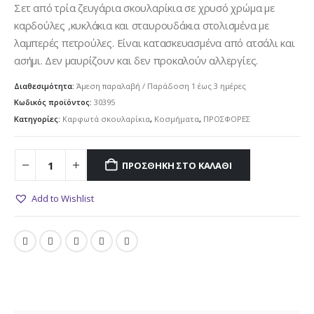
was:
τιμή
Σετ από τρία ζευγάρια σκουλαρίκια σε χρυσό χρώμα με
14.00€.
είναι:
καρδούλες ,κυκλάκια και σταυρουδάκια στολισμένα με
9.00€.
λαμπερές πετρούλες. Είναι κατασκευασμένα από ατσάλι και
ασήμι. Δεν μαυρίζουν και δεν προκαλούν αλλεργίες.
Διαθεσιμότητα:
Άμεση παραλαβή / Παράδoση 1 έως 3 ημέρες
Κωδικός προϊόντος:
30395
Κατηγορίες:
Καρφωτά σκουλαρίκια
,
Κοσμήματα
,
ΠΡΟΣΦΟΡΕΣ
ΠΡΟΣΘΉΚΗ ΣΤΟ ΚΑΛΆΘΙ
Add to Wishlist