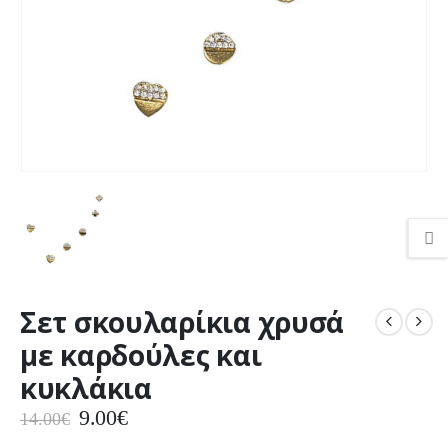
Σετ σκουλαρίκια χρυσά
με καρδούλες και
κυκλάκια
Original
Η
9.00
€
14.00
€
price
τρέχουσα