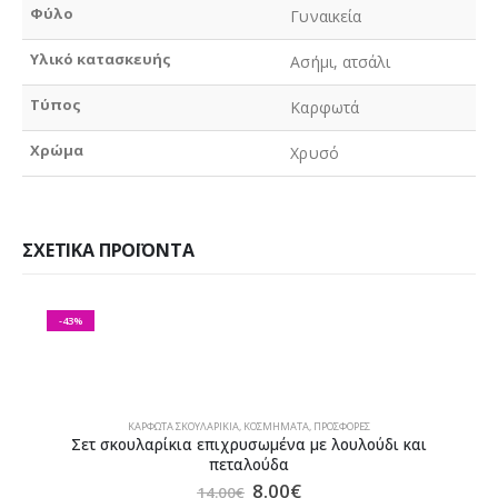
Φύλο
Γυναικεία
Υλικό κατασκευής
Ασήμι, ατσάλι
Τύπος
Καρφωτά
Χρώμα
Χρυσό
ΣΧΕΤΙΚΆ ΠΡΟΪΌΝΤΑ
-43%
ΚΑΡΦΩΤΆ ΣΚΟΥΛΑΡΊΚΙΑ
,
ΚΟΣΜΉΜΑΤΑ
,
ΠΡΟΣΦΟΡΕΣ
Σετ σκουλαρίκια επιχρυσωμένα με λουλούδι και
πεταλούδα
Original
Η
8.00
€
14.00
€