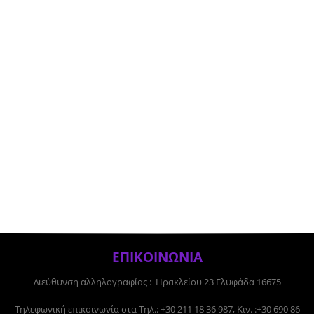
ΕΠΙΚΟΙΝΩΝΙΑ
Διεύθυνση αλληλογραφίας : Ηρακλείου 23 Γλυφάδα 16675
Tηλεφωνική επικοινωνία στα Τηλ.: +30 211 18 36 987, Κιν. :+30 690 86