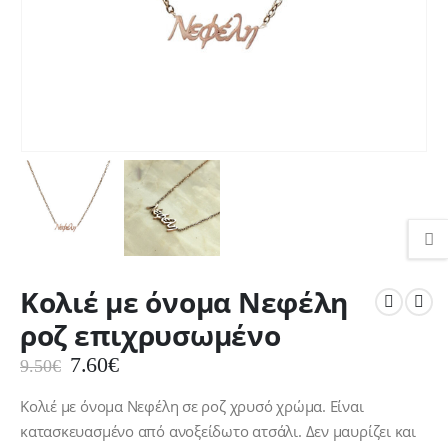
Κολιέ με όνομα Νεφέλη
ροζ επιχρυσωμένο
Original
Η
7.60
€
9.50
€
price
τρέχουσα
was:
τιμή
Κολιέ με όνομα Νεφέλη σε ροζ χρυσό χρώμα. Είναι
9.50€.
είναι:
κατασκευασμένο από ανοξείδωτο ατσάλι. Δεν μαυρίζει και