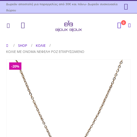
Δωρεάν αποστολή για παραγγελίες από 30€ και πάνω- Δωρεάν συσκευασία
δώρου
0
SHOP
ΚΟΛΙΈ
ΚΟΛΙΈ ΜΕ ΌΝΟΜΑ ΝΕΦΈΛΗ ΡΟΖ ΕΠΙΧΡΥΣΩΜΈΝΟ
-20%