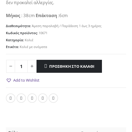
7.60€.
δεν προκαλεί αλλεργίες.
Μήκος
: 38cm
Επέκταση
:6cm
Διαθεσιμότητα:
Άμεση παραλαβή / Παράδoση 1 έως 3 ημέρες
Κωδικός προϊόντος:
10671
Κατηγορία:
Κολιέ
Ετικέτα:
Κολιέ με ονόματα
ΠΡΟΣΘΉΚΗ ΣΤΟ ΚΑΛΆΘΙ
Add to Wishlist