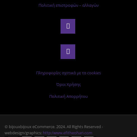
Πολιτική επιστροφών – αλλαγών
Πληροφορίες σχετικά με τα cookies
Όροι Χρήσης
Πολιτική Απορρήτου
© bijouxbijoux eCommerce. 2024. All Rights Reserved -
webdesign/graphics:
http:/www.efitheohari.com