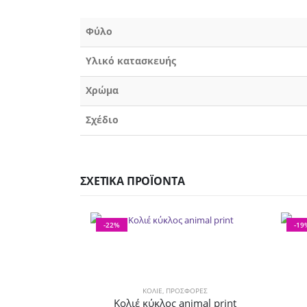
Φύλο
Υλικό κατασκευής
Χρώμα
Σχέδιο
ΣΧΕΤΙΚΆ ΠΡΟΪΌΝΤΑ
-22%
-19
ΚΟΛΙΈ
,
ΠΡΟΣΦΟΡΕΣ
Κολιέ κύκλος animal print