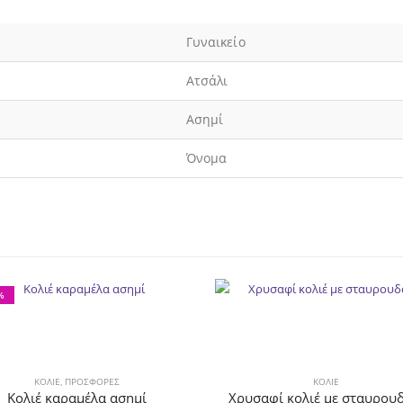
Γυναικείο
Ατσάλι
Ασημί
Όνομα
%
ΚΟΛΙΈ
,
ΠΡΟΣΦΟΡΕΣ
ΚΟΛΙΈ
Κολιέ καραμέλα ασημί
Χρυσαφί κολιέ με σταυρου