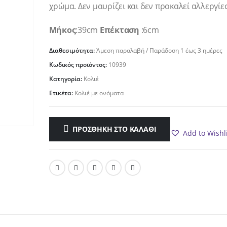
9.50€.
είναι:
χρώμα. Δεν μαυρίζει και δεν προκαλεί αλλεργίες
7.60€.
Μήκος
:39cm
Επέκταση
:6cm
Διαθεσιμότητα:
Άμεση παραλαβή / Παράδoση 1 έως 3 ημέρες
Κωδικός προϊόντος:
10939
Κατηγορία:
Κολιέ
Ετικέτα:
Κολιέ με ονόματα
ΠΡΟΣΘΉΚΗ ΣΤΟ ΚΑΛΆΘΙ
Add to Wishl