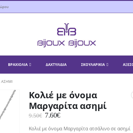
δώρου
ΒΡΑΧΙΌΛΙΑ
ΔΑΧΤΥΛΊΔΙΑ
ΣΚΟΥΛΑΡΊΚΙΑ
ΑΞΕΣ
 ΑΣΗΜΊ
Κολιέ με όνομα
Μαργαρίτα ασημί
Original
Η
7.60
€
9.50
€
price
τρέχουσα
Κολιέ με όνομα Μαργαρίτα ατσάλινο σε ασημί
was:
τιμή