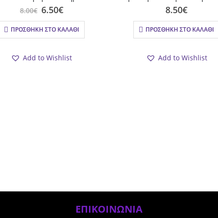
Original
Η
6.50
€
8.50
€
8.00
€
price
τρέχουσα
was:
τιμή
ΠΡΟΣΘΉΚΗ ΣΤΟ ΚΑΛΆΘΙ
ΠΡΟΣΘΉΚΗ ΣΤΟ ΚΑΛΆΘΙ
8.00€.
είναι:
6.50€.
Add to Wishlist
Add to Wishlist
ΕΠΙΚΟΙΝΩΝΙΑ