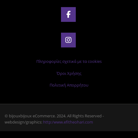
Πληροφορίες σχετικά με τα cookies
Όροι Χρήσης
Πολιτική Απορρήτου
© bijouxbijoux eCommerce. 2024. All Rights Reserved -
webdesign/graphics:
http:/www.efitheohari.com