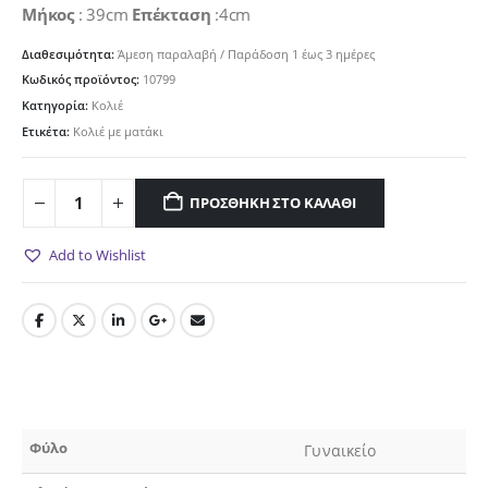
Μήκος
: 39cm
Επέκταση
:4cm
Διαθεσιμότητα:
Άμεση παραλαβή / Παράδoση 1 έως 3 ημέρες
Κωδικός προϊόντος:
10799
Κατηγορία:
Κολιέ
Ετικέτα:
Κολιέ με ματάκι
ΠΡΟΣΘΉΚΗ ΣΤΟ ΚΑΛΆΘΙ
Add to Wishlist
Φύλο
Γυναικείο