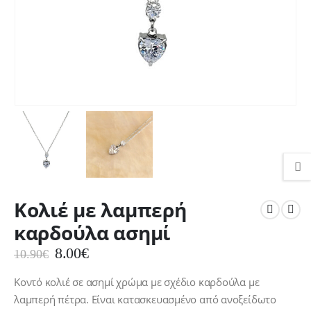
Κολιέ με λαμπερή
καρδούλα ασημί
Original
Η
8.00
€
10.90
€
price
τρέχουσα
was:
τιμή
Κοντό κολιέ σε ασημί χρώμα με σχέδιο καρδούλα με
10.90€.
είναι:
λαμπερή πέτρα. Είναι κατασκευασμένο από ανοξείδωτο