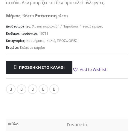
8.00€.
ατσάλι. Δεν μαυρίζει και δεν προκαλεί αλλεργίες.
Μήκος
:36cm
Επέκταση
:4cm
Διαθεσιμότητα:
Άμεση παραλαβή / Παράδoση 1 έως 3 ημέρες
Κωδικός προϊόντος:
10711
Κατηγορίες:
Κοσμήματα
,
Κολιέ
,
ΠΡΟΣΦΟΡΕΣ
Ετικέτα:
Κολιέ με καρδιά
ΠΡΟΣΘΉΚΗ ΣΤΟ ΚΑΛΆΘΙ
Add to Wishlist
Φύλο
Γυναικείο