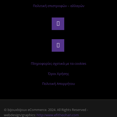
Πολιτική επιστροφών – αλλαγών
Πληροφορίες σχετικά με τα cookies
Όροι Χρήσης
Πολιτική Απορρήτου
© bijouxbijoux eCommerce. 2024. All Rights Reserved -
webdesign/graphics:
http:/www.efitheohari.com