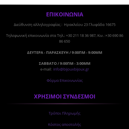
ΕΠΙΚΟΙΝΩΝΙΑ
Διεύθυνση αλληλογραφίας : Ηρακλείου 23 Γλυφάδα 16675
Tηλεφωνική επικοινωνία στα Τηλ.: +30 211 18 36 987, Κιν. :+30 690 86
86 650
ΔΕΥΤΕΡΑ - ΠΑΡΑΣΚΕΥΗ / 9:00ΠΜ - 9:00ΜΜ
ΣΑΒΒΑΤΟ / 9:00ΠΜ - 3:00ΜΜ
e-mail:
info@bijouxbijoux.gr
Φόρμα Επικοινωνίας
ΧΡΗΣΙΜΟΙ ΣΥΝΔΕΣΜΟΙ
Τρόποι Πληρωμής
Κόστος αποστολής