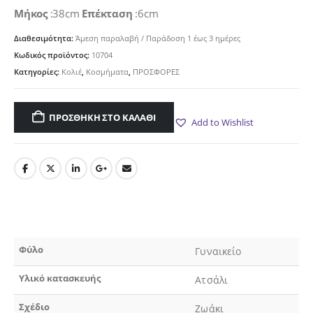
Μήκος
:38cm
Επέκταση
:6cm
Διαθεσιμότητα:
Άμεση παραλαβή / Παράδoση 1 έως 3 ημέρες
Κωδικός προϊόντος:
10704
Κατηγορίες:
Κολιέ
,
Κοσμήματα
,
ΠΡΟΣΦΟΡΕΣ
ΠΡΟΣΘΉΚΗ ΣΤΟ ΚΑΛΆΘΙ
Add to Wishlist
Φύλο
Γυναικείο
Υλικό κατασκευής
Ατσάλι
Σχέδιο
Ζωάκι