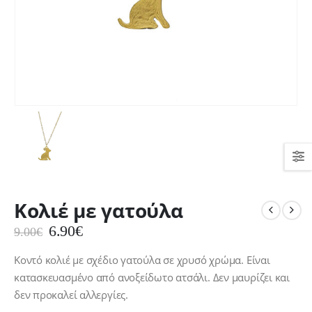
Κολιέ με γατούλα
Original
Η
6.90
€
9.00
€
price
τρέχουσα
was:
τιμή
Κοντό κολιέ με σχέδιο γατούλα σε χρυσό χρώμα. Είναι
9.00€.
είναι:
κατασκευασμένο από ανοξείδωτο ατσάλι. Δεν μαυρίζει και
6.90€.
δεν προκαλεί αλλεργίες.