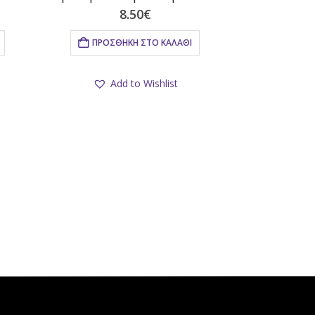
8.50
€
χουσα
ΠΡΟΣΘΉΚΗ ΣΤΟ ΚΑΛΆΘΙ
ι:
.
Add to Wishlist
ΚΟΛΙ
Κολιέ σφυρή
9.0
ΠΡΟΣΘ
Ad