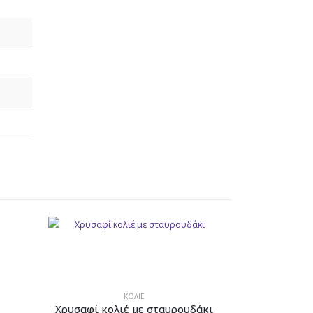
-22%
ΚΟΛΙΈ
Χρυσαφί κολιέ με σταυρουδάκι