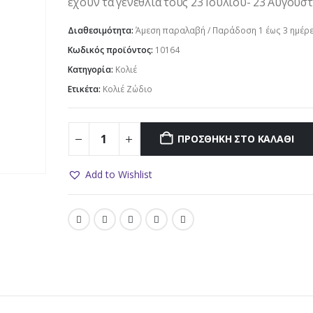
έχουν τα γενέθλιά τους 23 Ιουλίου- 23 Αυγούστ
Διαθεσιμότητα:
Άμεση παραλαβή / Παράδoση 1 έως 3 ημέρ
Κωδικός προϊόντος:
10164
Κατηγορία:
Κολιέ
Ετικέτα:
Κολιέ Ζώδιο
ΠΡΟΣΘΉΚΗ ΣΤΟ ΚΑΛΆΘΙ
Add to Wishlist