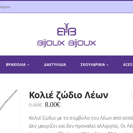
 δώρου
ΒΡΑΧΙΌΛΙΑ
ΔΑΧΤΥΛΊΔΙΑ
ΣΚΟΥΛΑΡΊΚΙΑ
ΑΞΕΣ
Κολιέ ζώδιο Λέων
Original
Η
8.00
€
9.00
€
price
τρέχουσα
Κολιέ ζώδιο με το σύμβολο του Λέων από ατσά
was:
τιμή
9.00€.
είναι:
Δεν μαυρίζει και δεν προκαλεί αλλεργίες. Οι Λ
8.00€.