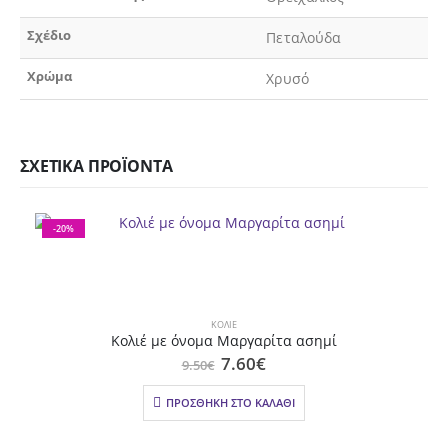
Σχέδιο
Πεταλούδα
Χρώμα
Χρυσό
ΣΧΕΤΙΚΆ ΠΡΟΪΌΝΤΑ
-20%
ΚΟΛΙΈ
Κολιέ με όνομα Μαργαρίτα ασημί
Original
Η
7.60
€
9.50
€
price
τρέχουσα
was:
τιμή
ΠΡΟΣΘΉΚΗ ΣΤΟ ΚΑΛΆΘΙ
9.50€.
είναι:
7.60€.