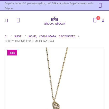
Δωρεάν αποστολή για παραγγελίες από 30€ και πάνω- Δωρεάν συσκευασία
δώρου
0
SHOP
ΚΟΛΙΈ
,
ΚΟΣΜΉΜΑΤΑ
,
ΠΡΟΣΦΟΡΕΣ
ΕΠΙΧΡΥΣΩΜΈΝΟ ΚΟΛΙΈ ΜΕ ΠΕΤΑΛΟΎΔΑ
-58%