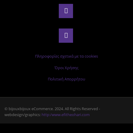
Πληροφορίες σχετικά με τα cookies
Όροι Χρήσης
Πολιτική Απορρήτου
© bijouxbijoux eCommerce. 2024. All Rights Reserved -
webdesign/graphics:
http:/www.efitheohari.com