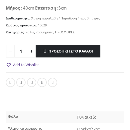
5.00€.
Μήκος
: 40cm
Επέκταση
:5cm
Διαθεσιμότητα:
Άμεση παραλαβή / Παράδoση 1 έως 3 ημέρες
Κωδικός προϊόντος:
10629
Κατηγορίες:
Κολιέ
,
Κοσμήματα
,
ΠΡΟΣΦΟΡΕΣ
ΠΡΟΣΘΉΚΗ ΣΤΟ ΚΑΛΆΘΙ
Add to Wishlist
Φύλο
Γυναικείο
Υλικό κατασκευής
Ορείχαλκος