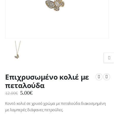
Επιχρυσωμένο κολιέ με
πεταλούδα
Original
Η
5.00
€
12.00
€
price
τρέχουσα
was:
τιμή
Κοντό κολιέ σε χρυσό χρώμα με πεταλούδα διακοσμημένη
12.00€.
είναι:
με λαμπερές διάφανες πετρούλες.