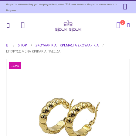
Δωρεάν αποστολή για παραγγελίες από 30€ και πάνω- Δωρεάν συσκευασία
δώρου
0
SHOP
ΣΚΟΥΛΑΡΊΚΙΑ
,
ΚΡΕΜΑΣΤΆ ΣΚΟΥΛΑΡΊΚΙΑ
ΕΠΙΧΡΥΣΩΜΈΝΑ ΚΡΙΚΆΚΙΑ ΠΛΕΞΊΔΑ
-22%