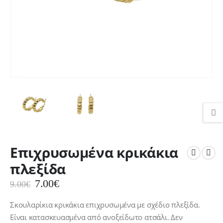
Επιχρυσωμένα κρικάκια
πλεξίδα
Original
Η
7.00
€
9.00
€
price
τρέχουσα
was:
τιμή
Σκουλαρίκια κρικάκια επιχρυσωμένα με σχέδιο πλεξίδα.
9.00€.
είναι:
Είναι κατασκευασμένα από ανοξείδωτο ατσάλι. Δεν