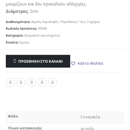
7.00€.
μαυρίζουν και δεν προκαλούν αλλεργίες.
Διάμετρος
: 2cm
Διαθεσιμότητα:
Άμεση παραλαβή / Παράδoση 1 έως 3 ημέρες
Κωδικός προϊόντος:
30540
Κατηγορία:
Κρεμαστά σκουλαρίκια
Ετικέτα:
Κρίκοι
ΠΡΟΣΘΉΚΗ ΣΤΟ ΚΑΛΆΘΙ
Add to Wishlist
Φύλο
Γυναικεία
Υλικό κατασκευής
Ατσάλι