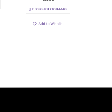
ΠΡΟΣΘΉΚΗ ΣΤΟ ΚΑΛΆΘΙ
ΣΚΟΥΛ
Add to Wishlist
Σκουλα
επιχρυσωμέν
ΠΡΟΣΘ
Ad