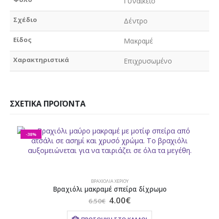
Γυναικείο
Σχέδιο
Δέντρο
Είδος
Μακραμέ
Χαρακτηριστικά
Επιχρυσωμένο
ΣΧΕΤΙΚΆ ΠΡΟΪΌΝΤΑ
-38%
ΒΡΑΧΙΌΛΙΑ ΧΕΡΙΟΎ
Βραχιόλι μακραμέ σπείρα δίχρωμο
Original
Η
4.00
€
6.50
€
price
τρέχουσα
was:
τιμή