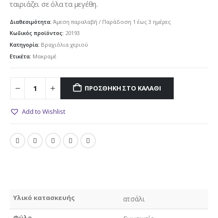
ταιριάζει σε όλα τα μεγέθη.
Διαθεσιμότητα:
Άμεση παραλαβή / Παράδoση 1 έως 3 ημέρες
Κωδικός προϊόντος:
20193
Κατηγορία:
Βραχιόλια χεριού
Ετικέτα:
Μακραμέ
ΠΡΟΣΘΉΚΗ ΣΤΟ ΚΑΛΆΘΙ
Add to Wishlist
Υλικό κατασκευής
ατσάλι
Φύλο