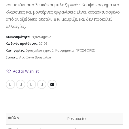
12.00€.
είναι:
και ματάκι από λευκά και μπλε ζιργκόν. Κομψό κόσμημα για
9.50€.
κλασσικές και μοντέρνες εμφανίσεις Είναι κατασκευασμένο
από ανοξείδωτο ατσάλι. Δεν μαυρίζει και δεν προκαλεί
αλλεργίες.
Διαθεσιμότητα:
Εξαντλημένο
Κωδικός προϊόντος:
20109
Κατηγορίες:
Βραχιόλια χεριού
,
Κοσμήματα
,
ΠΡΟΣΦΟΡΕΣ
Ετικέτα:
Ατσάλινα βραχιόλια
Add to Wishlist
Φύλο
Γυναικείο