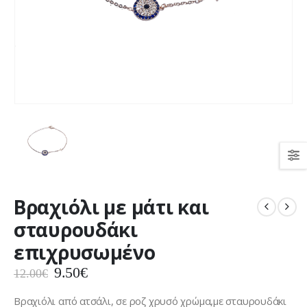
Βραχιόλι με μάτι και
σταυρουδάκι
επιχρυσωμένο
Original
Η
9.50
€
12.00
€
price
τρέχουσα
was:
τιμή
Βραχιόλι από ατσάλι, σε ροζ χρυσό χρώμα,με σταυρουδάκι