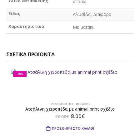
Υλικό κατασκευής
ατσάλι
Είδος
Αλυσίδα, Διάφορα
Χαρακτηριστικά
Με ματάκι
ΣΧΕΤΙΚΆ ΠΡΟΪΌΝΤΑ
-20%
ΒΡΑΧΙΌΛΙΑ ΧΕΡΙΟΎ
,
ΠΡΟΣΦΟΡΕΣ
Ατσάλινη χειροπέδα με animal print σχέδιο
Original
Η
8.00
€
10.00
€
price
τρέχουσα
was:
τιμή
ΠΡΟΣΘΉΚΗ ΣΤΟ ΚΑΛΆΘΙ
10.00€.
είναι:
8.00€.