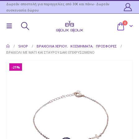
Δωρεάν αποστολή για παραγγελίες από 30€ και πάνω- Δωρεάν
συσκευασία δώρου
0
SHOP
ΒΡΑΧΙΌΛΙΑ ΧΕΡΙΟΎ
,
ΚΟΣΜΉΜΑΤΑ
,
ΠΡΟΣΦΟΡΕΣ
ΒΡΑΧΙΌΛΙ ΜΕ ΜΆΤΙ ΚΑΙ ΣΤΑΥΡΟΥΔΆΚΙ ΕΠΙΧΡΥΣΩΜΈΝΟ
-21%