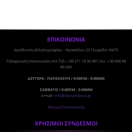
ΕΠΙΚΟΙΝΩΝΙΑ
Διεύθυνση αλληλογραφίας : Ηρακλείου 23 Γλυφάδα 16675
Tηλεφωνική επικοινωνία στα Τηλ.: +30 211 18 36 987, Κιν. :+30 690 86
86 650
ΔΕΥΤΕΡΑ - ΠΑΡΑΣΚΕΥΗ / 9:00ΠΜ - 9:00ΜΜ
ΣΑΒΒΑΤΟ / 9:00ΠΜ - 3:00ΜΜ
e-mail:
info@bijouxbijoux.gr
Φόρμα Επικοινωνίας
ΧΡΗΣΙΜΟΙ ΣΥΝΔΕΣΜΟΙ