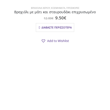
ΒΡΑΧΙΌΛΙΑ ΧΕΡΙΟΎ
,
ΚΟΣΜΉΜΑΤΑ
,
ΠΡΟΣΦΟΡΕΣ
Βραχιόλι με μάτι και σταυρουδάκι επιχρυσωμένο
Original
Η
9.50
€
12.00
€
price
τρέχουσα
was:
τιμή
ΔΙΑΒΆΣΤΕ ΠΕΡΙΣΣΌΤΕΡΑ
12.00€.
είναι:
9.50€.
Add to Wishlist