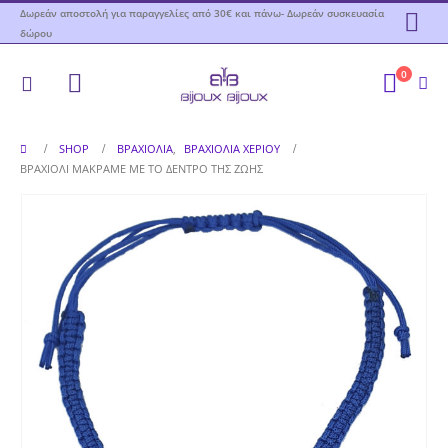
Δωρεάν αποστολή για παραγγελίες από 30€ και πάνω- Δωρεάν συσκευασία
δώρου
0
SHOP
ΒΡΑΧΙΌΛΙΑ
,
ΒΡΑΧΙΌΛΙΑ ΧΕΡΙΟΎ
ΒΡΑΧΙΌΛΙ ΜΑΚΡΑΜΈ ΜΕ ΤΟ ΔΈΝΤΡΟ ΤΗΣ ΖΩΉΣ