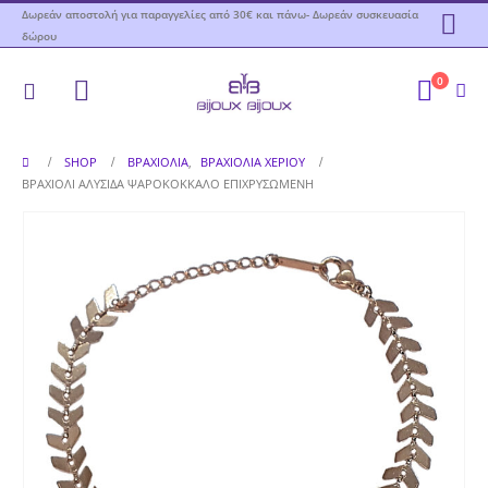
Δωρεάν αποστολή για παραγγελίες από 30€ και πάνω- Δωρεάν συσκευασία
δώρου
0
SHOP
ΒΡΑΧΙΌΛΙΑ
,
ΒΡΑΧΙΌΛΙΑ ΧΕΡΙΟΎ
ΒΡΑΧΙΌΛΙ ΑΛΥΣΊΔΑ ΨΑΡΟΚΌΚΚΑΛΟ ΕΠΙΧΡΥΣΩΜΈΝΗ