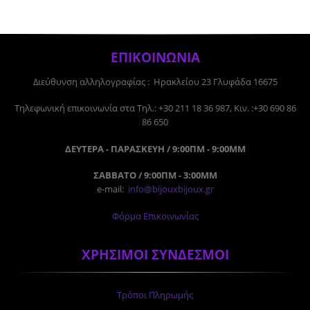
ΕΠΙΚΟΙΝΩΝΙΑ
Διεύθυνση αλληλογραφίας : Ηρακλείου 23 Γλυφάδα 16675
Tηλεφωνική επικοινωνία στα Τηλ.: +30 211 18 36 987, Κιν. :+30 690 86
86 650
ΔΕΥΤΕΡΑ - ΠΑΡΑΣΚΕΥΗ / 9:00ΠΜ - 9:00ΜΜ
ΣΑΒΒΑΤΟ / 9:00ΠΜ - 3:00ΜΜ
e-mail:
info@bijouxbijoux.gr
Φόρμα Επικοινωνίας
ΧΡΗΣΙΜΟΙ ΣΥΝΔΕΣΜΟΙ
Τρόποι Πληρωμής