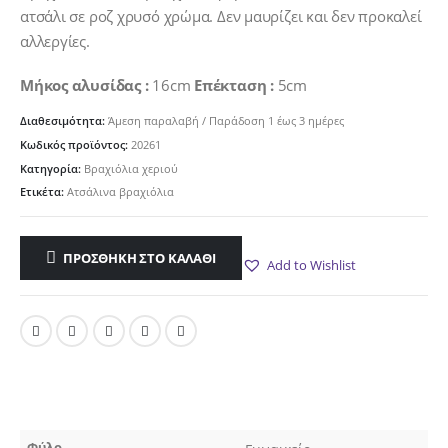
ατσάλι σε ροζ χρυσό χρώμα. Δεν μαυρίζει και δεν προκαλεί
αλλεργίες.
Μήκος αλυσίδας :
16cm
Επέκταση :
5cm
Διαθεσιμότητα:
Άμεση παραλαβή / Παράδoση 1 έως 3 ημέρες
Κωδικός προϊόντος:
20261
Κατηγορία:
Βραχιόλια χεριού
Ετικέτα:
Ατσάλινα βραχιόλια
ΠΡΟΣΘΉΚΗ ΣΤΟ ΚΑΛΆΘΙ
Add to Wishlist
Φύλο