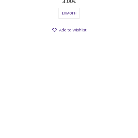
3.00
€
Αυτό το προϊόν έχει πολλαπλές παραλλαγές. Οι επιλογές μπορούν να επιλεγούν στη σελίδα του προϊόντος
ΕΠΙΛΟΓΉ
Add to Wishlist