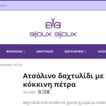
δώρου
ΒΡΑΧΙΌΛΙΑ
ΔΑΧΤΥΛΊΔΙΑ
ΣΚΟΥΛΑΡΊΚΙΑ
ΑΞΕΣ
Ε ΚΌΚΚΙΝΗ ΠΈΤΡΑ
Ατσάλινο δαχτυλίδι με
κόκκινη πέτρα
Original
Η
8.50
€
10.90
€
price
τρέχουσα
Δαχτυλίδι από ατσάλι σε χρυσό χρώμα με κόκκι
was:
τιμή