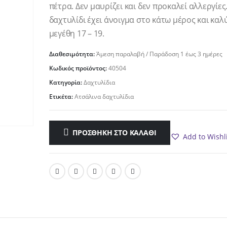
10.90€.
είναι:
πέτρα. Δεν μαυρίζει και δεν προκαλεί αλλεργίες
8.50€.
δαχτυλίδι έχει άνοιγμα στο κάτω μέρος και καλ
μεγέθη 17 – 19.
Διαθεσιμότητα:
Άμεση παραλαβή / Παράδoση 1 έως 3 ημέρες
Κωδικός προϊόντος:
40504
Κατηγορία:
Δαχτυλίδια
Ετικέτα:
Ατσάλινα δαχτυλίδια
ΠΡΟΣΘΉΚΗ ΣΤΟ ΚΑΛΆΘΙ
Add to Wishl