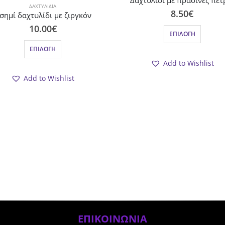
Δαχτυλίδι με πράσινες πέτ
ΔΑΧΤΥΛΊΔΙΑ
8.50
€
σημί δαχτυλίδι με ζιργκόν
Αυτό το προϊόν έχει πολλαπλές παραλλαγές. Οι επιλογές μπορούν να επιλεγούν στ
10.00
€
ΕΠΙΛΟΓΉ
Αυτό το προϊόν έχει πολλαπλές παραλλαγές. Οι επιλογές μπορούν να επιλεγούν στη σελίδα του προϊόντος
ΕΠΙΛΟΓΉ
Add to Wishlist
Add to Wishlist
ΕΠΙΚΟΙΝΩΝΙΑ