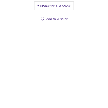
was:
τιμή
ΠΡΟΣΘΉΚΗ ΣΤΟ ΚΑΛΆΘΙ
10.90€.
είναι:
8.50€.
Add to Wishlist