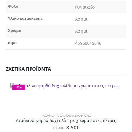
Φύλο
Γυναικείο
Υλικό κατασκευής
Ασήμι
Χρώμα
Ασημί
mpn
45960015646
ΣΧΕΤΙΚΆ ΠΡΟΪΌΝΤΑ
-22%
ΚΟΣΜΉΜΑΤΑ
,
ΔΑΧΤΥΛΊΔΙΑ
,
ΠΡΟΣΦΟΡΕΣ
Ατσάλινο φαρδύ δαχτυλίδι με χρωματιστές πέτρες
Original
Η
8.50
€
10.90
€
price
τρέχουσα