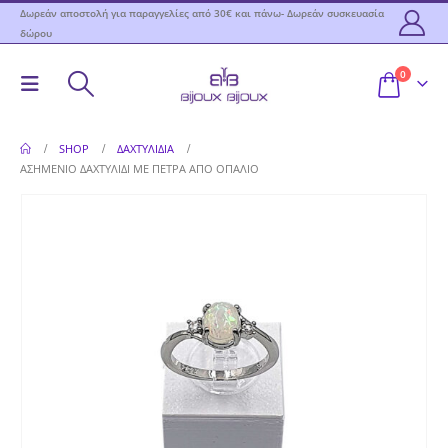
Δωρεάν αποστολή για παραγγελίες από 30€ και πάνω- Δωρεάν συσκευασία
δώρου
0
SHOP
ΔΑΧΤΥΛΊΔΙΑ
ΑΣΗΜΈΝΙΟ ΔΑΧΤΥΛΊΔΙ ΜΕ ΠΈΤΡΑ ΑΠΌ ΟΠΆΛΙΟ