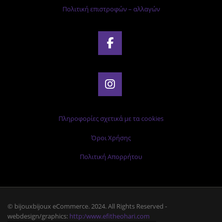
Πολιτική επιστροφών – αλλαγών
Πληροφορίες σχετικά με τα cookies
Όροι Χρήσης
Πολιτική Απορρήτου
© bijouxbijoux eCommerce. 2024. All Rights Reserved -
webdesign/graphics:
http:/www.efitheohari.com