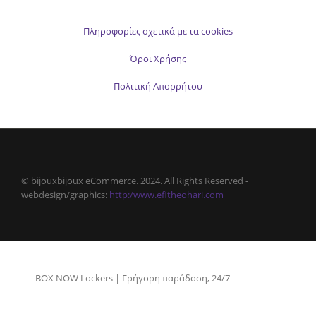
Πληροφορίες σχετικά με τα cookies
Όροι Χρήσης
Πολιτική Απορρήτου
© bijouxbijoux eCommerce. 2024. All Rights Reserved -
webdesign/graphics:
http:/www.efitheohari.com
BOX NOW Lockers | Γρήγορη παράδοση, 24/7